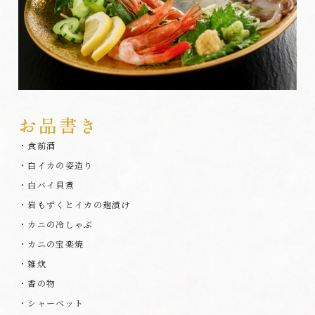
・食前酒
・白イカの姿造り
・白バイ貝煮
・岩もずくとイカの麹漬け
・カニの冷しゃぶ
・カニの宝楽焼
・雑炊
・香の物
・シャーベット