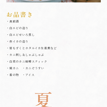
・食前酒
・白エビの造り
・白エビせいろ蒸し
・赤イカの造り
・岩もずくとホタルイカ生姜煮など
・カニ刺し＆しゃぶしゃぶ
・白菜のカニ味噌スティック
・焼カニ ・カニぞうすい
・香の物 ・アイス