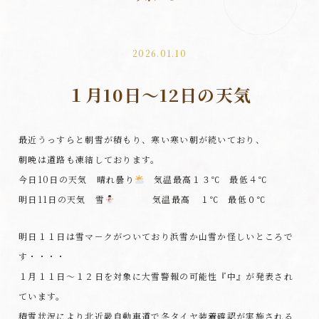
2026.01.10
１月10日～12日の天気
最近うっすらと朝雪が積もり、寒い寒い朝が続いており、
朝晩は道路も凍結しております。
今日10日の天気 晴れ曇り
気温最高１３℃ 最低４℃
明日11日の天気 雪
気温最高 １℃ 最低０℃
明日１１日は雪マ－クがついており浜雪か山雪か怪しいところで
す・・・・
１月１１日～１２日を対象に大雪警報の可能性『中』が発表され
ています。
積雪状況により北近畿自動車道で冬タイヤ装着確認が実施される