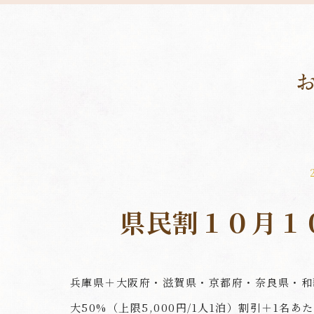
県民割１０月１
兵庫県＋大阪府・滋賀県・京都府・奈良県・和
大50%（上限5,000円/1人1泊）割引＋1名