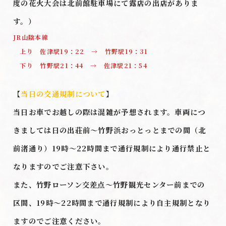
度の花火大会は北前館駐車場にて露店の出店がありま
す。）
JR山陰本線
上り 佐津駅19：22 → 竹野駅19：31
下り 竹野駅21：44 → 佐津駅21：54
【
当日の交通規制について
】
当日お車でお越しの際は混雑が予想されます。車両につ
きましては日の出荘前～竹野浜おっとっとまでの間（北
前渚通り）19時～22時間まで通行規制により通行禁止と
なりますのでご注意下さい。
また、竹野ローソン交差点～竹野観光センター前までの
区間、19時～22時間まで通行規制により自主規制となり
ますのでご注意ください。