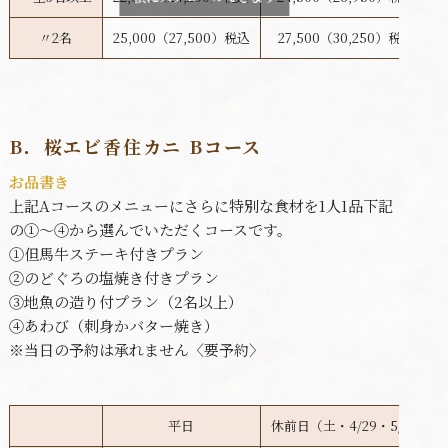
〃2名
25,000（27,500）税込
27,500（30,250）税込
B．桜エビ香住カニ Bコース
お品書き
上記Aコースのメニューにさらに特別な食材を1人1品下記
の①～④から選んでいただくコースです。
①但馬牛ステーキ付きプラン
②のどぐろの塩焼き付きプラン
③地魚の造り付プラン（2名以上）
④あわび（刺身かバター焼き）
※当日の予約は承れません〈要予約〉
平日
休前日（土・4/29・5/1）