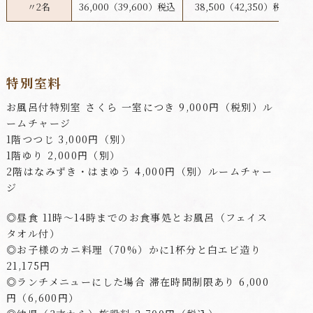
〃2名
36,000（39,600）税込
38,500（42,350）税込
特別室料
お風呂付特別室 さくら 一室につき 9,000円（税別）ル
ームチャージ
1階つつじ 3,000円（別）
1階ゆり 2,000円（別）
2階はなみずき・はまゆう 4,000円（別）ルームチャー
ジ
◎昼食 11時～14時までのお食事処とお風呂（フェイス
タオル付）
◎お子様のカニ料理（70%）かに1杯分と白エビ造り
21,175円
◎ランチメニューにした場合 滞在時間制限あり 6,000
円（6,600円）