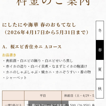
にしたにや海華 春のおもてなし
冬
（2026年4月17日から5月31日まで）
A．桜エビ香住カニ Aコース
春
お品書き
・食前酒
・白エビの踊り
・白エビせいろ蒸し
・赤イカの造り
・白バイ貝煮
・なまずとイカの麹漬け
夏
・カニのしゃぶしゃぶ
・焼カニ
・カニぞうすい
・香の物
・シャーベット
秋
平日
休前日（土・4/29・5/1）
一室3名以上
22,000（24,200）税込
横にスクロールできます
24,500（26,950）税込