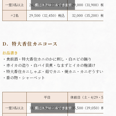
一室3名以上
26,500（29,150）税込
横にスクロールできます
29,000（31,900）税込
〃2名
29,500（32,450）税込
32,000（35,200）税込
D．特大香住カニコース
お品書き
・食前酒
・特大香住カニのかに刺し
・白エビの踊り
・赤イカの造り
・白バイ貝煮
・なまずとイカの麹漬け
・特大香住カニしゃぶ
・茹でカニ
・焼カニ
・カニぞうすい
・香の物
・シャーベット
平日
休前日（土・4/29・5/1）
一室3名以上
33,000（36,300）税込
横にスクロールできます
35,500（39,050）税込