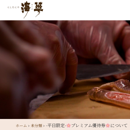
›
›
-平日限定-
プレミアム優待券
について
ホーム
未分類