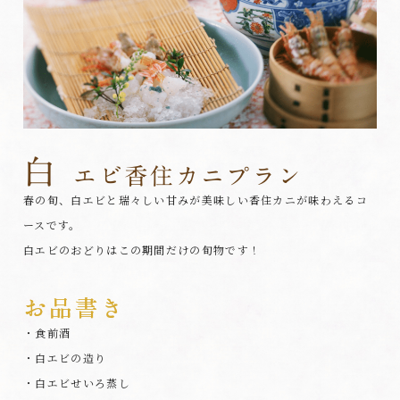
春の旬、白エビと瑞々しい甘みが美味しい香住カニが味わえるコ
ースです。
白エビのおどりはこの期間だけの旬物です！
・食前酒
・白エビの造り
・白エビせいろ蒸し