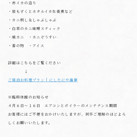
・赤イカの造り
・岩もずくとホタルイカ生姜煮など
・カニ刺し＆しゃぶしゃぶ
・白菜のカニ味噌スティック
・焼カニ ・カニぞうすい
・香の物 ・アイス
詳細はこちらをご覧ください
↓
ご宿泊お料理プラン | にしたにや海華
※臨時休館のお知らせ
４月６日～１６日 エアコンとボイラ－のメンテナンス期間
お客様にはご不便をおかけいたしますが、何卒ご理解のほどよろ
しくお願いいたします。